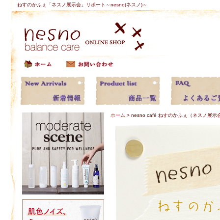
ねすのかふぇ「ネスノ展示会」リポート～nesno(ネスノ)～
ホーム
> nesno café ねすのかふぇ（ネスノ展