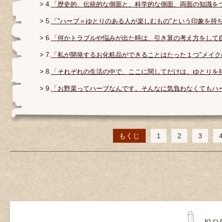
> 4.
「歴史的、伝統的な側面と、科学的な側面、両面の知識を
> 5.
「"ハーブ＝ゆとりのある人が楽しむもの"という印象を持
> 6.
「何かトラブルや悩みが出た時は、引き算の考え方をして
> 7.
「私が開発するお化粧品ができることはたった１つ"メイク
> 8.
「それぞれの生活の中で、ここに関してだけは、ゆとりを
> 9.
「お野菜ってハーブなんです。そんなに気負わなくてもハ
もくじ
1
2
3