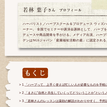
ハーバリスト／ハーブスクール＆プロデュース ウィズハ
ーナー。 全国でセミナーや講演会講師として、ハーブ
デュースや商品開発を手がける。メディア出演、ハーブ
デンはNGSジャパン「庭園福祉活動の庭」に認定される
> 1.
「ハーブって、上手く使えば忙しい人が必要なものを手軽
> 2.
「まさに"自然と共生していくってどういうことか"という
> 3.
「若林さんのレッスンは薬効の解説がわかりやすく、予想